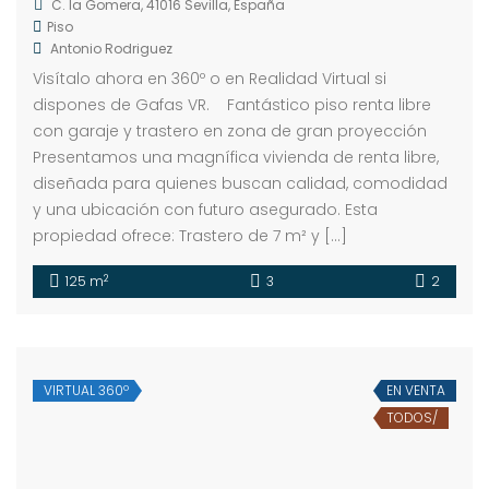
C. la Gomera, 41016 Sevilla, España
Piso
Antonio Rodriguez
Visítalo ahora en 360º o en Realidad Virtual si
dispones de Gafas VR. Fantástico piso renta libre
con garaje y trastero en zona de gran proyección
Presentamos una magnífica vivienda de renta libre,
diseñada para quienes buscan calidad, comodidad
y una ubicación con futuro asegurado. Esta
propiedad ofrece: Trastero de 7 m² y […]
2
125 m
3
2
VIRTUAL 360º
EN VENTA
TODOS/