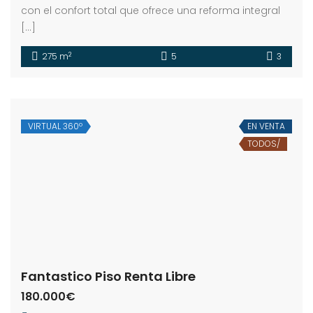
con el confort total que ofrece una reforma integral
[…]
2
275 m
5
3
VIRTUAL 360º
EN VENTA
TODOS/
Fantastico Piso Renta Libre
180.000€