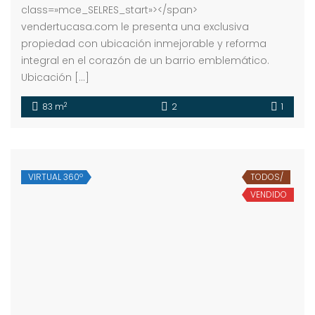
class=»mce_SELRES_start»> </span>
vendertucasa.com le presenta una exclusiva
propiedad con ubicación inmejorable y reforma
integral en el corazón de un barrio emblemático.
Ubicación […]
2
83 m
2
1
VIRTUAL 360º
TODOS/
VENDIDO