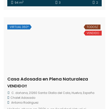
2
94 m
3
2
VIRTUAL 360º
TODOS/
VENDIDO
Casa Adosada en Plena Naturaleza
VENDIDO!!
C. dońana, 21260 Santa Olalla del Cala, Huelva, España
Chalet Adosado
Antonio Rodriguez