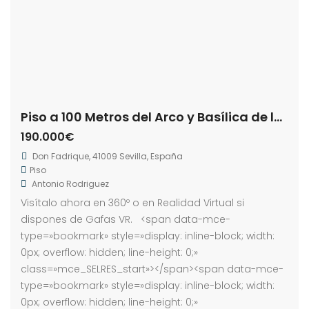
Piso a 100 Metros del Arco y Basílica de la Macarena
190.000€
Don Fadrique, 41009 Sevilla, España
Piso
Antonio Rodriguez
Visítalo ahora en 360º o en Realidad Virtual si
dispones de Gafas VR. <span data-mce-
type=»bookmark» style=»display: inline-block; width:
0px; overflow: hidden; line-height: 0;»
class=»mce_SELRES_start»> </span><span data-mce-
type=»bookmark» style=»display: inline-block; width:
0px; overflow: hidden; line-height: 0;»