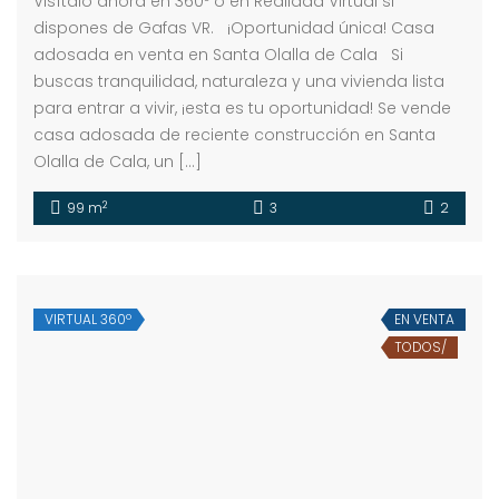
Visítalo ahora en 360º o en Realidad Virtual si
dispones de Gafas VR. ¡Oportunidad única! Casa
adosada en venta en Santa Olalla de Cala Si
buscas tranquilidad, naturaleza y una vivienda lista
para entrar a vivir, ¡esta es tu oportunidad! Se vende
casa adosada de reciente construcción en Santa
Olalla de Cala, un […]
2
99 m
3
2
VIRTUAL 360º
EN VENTA
TODOS/