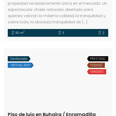
propiedad verdaderamente única en el mercado. Un
espectacular chalet adosado diseñado para
quienes valoran la máxima calidad, la tranquilidad y,
sobre todo, la absoluta tranquilidad de […]
2
110 m
3
2
Destacado
PRESTIGIO
VIRTUAL 360º
TODOS/
VENDIDO
Piso de lujo en Buhaira / Enramadilla