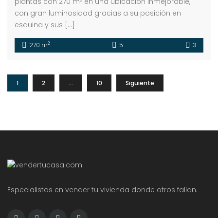
plantas con 270 m² en una ubicación inmejorable,
con gran luminosidad gracias a su posición en
esquina y sus […]
2
270 m
5
3
1
2
…
10
Siguiente
Especialistas en vender tu vivienda donde otros fallan.