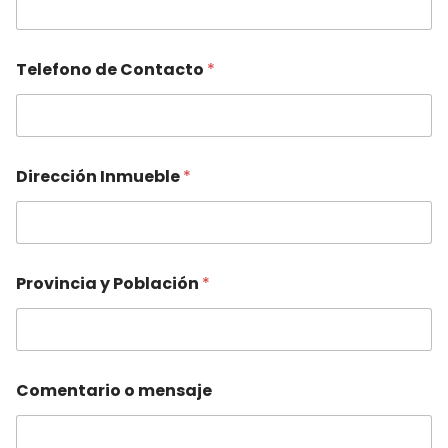
o
Telefono de Contacto
*
N
o
m
b
r
e
Dirección Inmueble
*
P
r
o
v
i
n
Provincia y Población
*
c
i
a
Comentario o mensaje