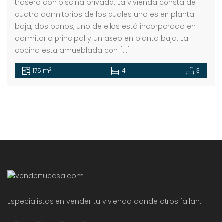
trasero con piscina privada. La vivienda consta de
cuatro dormitorios de los cuales uno es en planta
baja, dos baños, uno de ellos está incorporado en
dormitorio principal y un aseo en planta baja. La
cocina esta amueblada con […]
2
175 m
4
3
Especialistas en vender tu vivienda donde otros fallan.