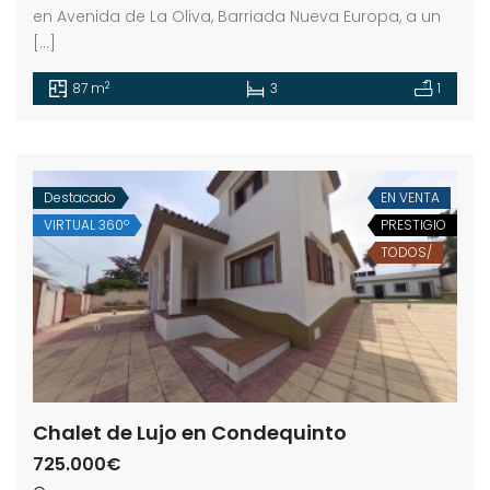
en Avenida de La Oliva, Barriada Nueva Europa, a un
[…]
2
87 m
3
1
Destacado
EN VENTA
VIRTUAL 360º
PRESTIGIO
TODOS/
Chalet de Lujo en Condequinto
725.000€