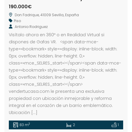
190.000€
Don Fadrique, 41009 Sevilla, España
Piso
Antonio Rodriguez
Visítalo ahora en 360º o en Realidad Virtual si
dispones de Gafas VR. <span data-mce-
type=»bookmark» style=»display: inline-block; width:
0px; overflow: hidden; line-height: 0;»
class=»mce_SELRES_start»> </span><span data-mce-
type=»bookmark» style=»display: inline-block; width:
0px; overflow: hidden; line-height: 0;»
class=»mce_SELRES_start»> </span>
vendertucasa.com le presenta una exclusiva
propiedad con ubicación inmejorable y reforma
integral en el corazón de un barrio emblemático.
Ubicación […]
2
83 m
2
1