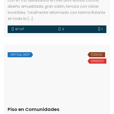
con 87 m2 distribuidos en tres dormitorios cocina
diseño amueblada, gran salón, terraza con vistas
increíbles. Totalmente reformado con tarima flotante
en toda la […]
2
87 m
3
1
VIRTUAL 360º
TODOS/
VENDIDO
Piso en Comunidades