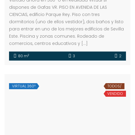
Visítalo ahora en 360º o en Realidad Virtual si
dispones de Gafas VR. PISO EN AVENIDA DE LAS
CIENCIAS, edificio Parque Rey. Piso con tres
dormitorios (uno de ellos vestidor), dos baños y listo
para entrar en uno de los mejores edificios de Sevilla
Este. Piscina y zonas comunes. Rodeado de
comercios, centros educativos y […]
2
80 m
3
2
VIRTUAL 360º
TODOS/
VENDIDO