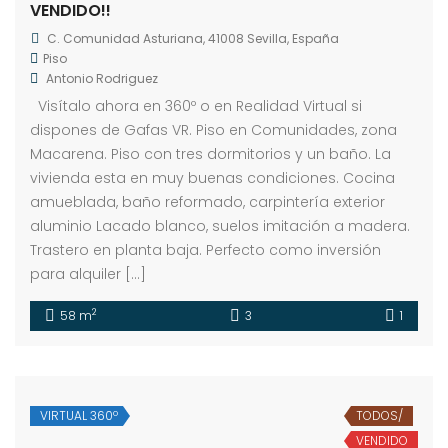
VENDIDO!!
C. Comunidad Asturiana, 41008 Sevilla, España
Piso
Antonio Rodriguez
Visítalo ahora en 360º o en Realidad Virtual si
dispones de Gafas VR. Piso en Comunidades, zona
Macarena. Piso con tres dormitorios y un baño. La
vivienda esta en muy buenas condiciones. Cocina
amueblada, baño reformado, carpintería exterior
aluminio Lacado blanco, suelos imitación a madera.
Trastero en planta baja. Perfecto como inversión
para alquiler […]
2
58 m
3
1
VIRTUAL 360º
TODOS/
VENDIDO