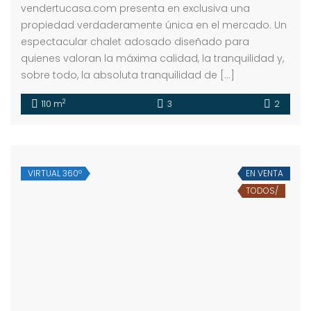
vendertucasa.com presenta en exclusiva una
propiedad verdaderamente única en el mercado. Un
espectacular chalet adosado diseñado para
quienes valoran la máxima calidad, la tranquilidad y,
sobre todo, la absoluta tranquilidad de […]
2
110 m
3
2
VIRTUAL 360º
EN VENTA
TODOS/