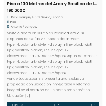
Piso a 100 Metros del Arco y Basílica de la Macarena
190.000€
Don Fadrique, 41009 Sevilla, España
Piso
Antonio Rodriguez
Visítalo ahora en 360º o en Realidad Virtual si
dispones de Gafas VR. <span data-mce-
type=»bookmark» style=»display: inline-block; width:
0px; overflow: hidden; line-height: 0;»
class=»mce_SELRES_start»> </span><span data-mce-
type=»bookmark» style=»display: inline-block; width:
0px; overflow: hidden; line-height: 0;»
class=»mce_SELRES_start»> </span>
vendertucasa.com le presenta una exclusiva
propiedad con ubicación inmejorable y reforma
integral en el corazón de un barrio emblemático.
Ubicación […]
2
83 m
2
1