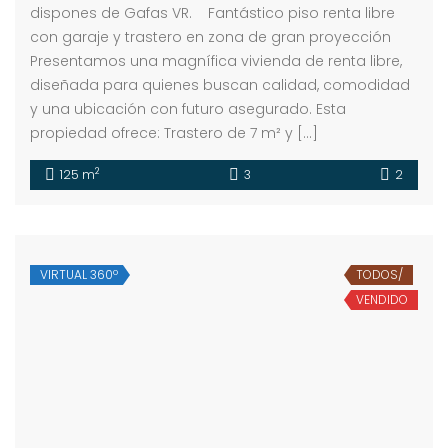
dispones de Gafas VR. Fantástico piso renta libre
con garaje y trastero en zona de gran proyección
Presentamos una magnífica vivienda de renta libre,
diseñada para quienes buscan calidad, comodidad
y una ubicación con futuro asegurado. Esta
propiedad ofrece: Trastero de 7 m² y […]
2
125 m
3
2
VIRTUAL 360º
TODOS/
VENDIDO