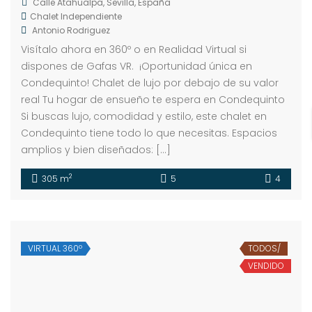
Calle Atahualpa, Sevilla, España
Chalet Independiente
Antonio Rodriguez
Visítalo ahora en 360º o en Realidad Virtual si
dispones de Gafas VR. ¡Oportunidad única en
Condequinto! Chalet de lujo por debajo de su valor
real Tu hogar de ensueño te espera en Condequinto
Si buscas lujo, comodidad y estilo, este chalet en
Condequinto tiene todo lo que necesitas. Espacios
amplios y bien diseñados: […]
2
305 m
5
4
VIRTUAL 360º
TODOS/
VENDIDO