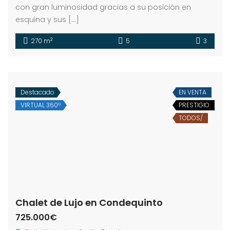
con gran luminosidad gracias a su posición en
esquina y sus […]
2
270 m
5
3
Destacado
EN VENTA
VIRTUAL 360º
PRESTIGIO
TODOS/
Chalet de Lujo en Condequinto
725.000€