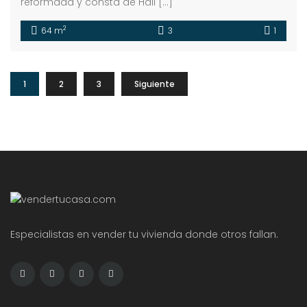
reformada y consta de Hall […]
2
64 m
3
1
1
2
3
Siguiente
Especialistas en vender tu vivienda donde otros fallan.