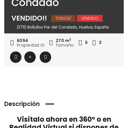
Condado
VENDIDO!!
TODOS/
VENDIDO
21710 Bollullos Par del Condado, Huelva, España
2
6094
270 m
5
3
Propiedad ID
Tamaño
Descripción
Visítalo ahora en 360º o en
Realidad Virtual si dispones de