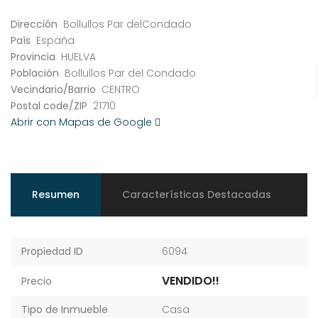
Dirección
Bollullos Par delCondado
País
España
Provincia
HUELVA
Población
Bollullos Par del Condado
Vecindario/Barrio
CENTRO
Postal code/ZIP
21710
Abrir con Mapas de Google
Resumen
Características Destacadas
Propiedad ID
6094
VENDIDO!!
Precio
Tipo de Inmueble
Casa