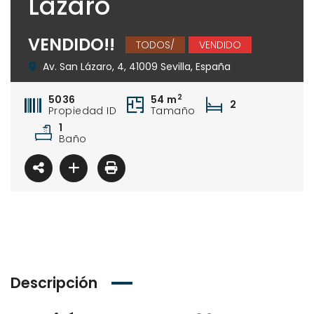
Lazaro
VENDIDO!!
TODOS/
VENDIDO
Av. San Lázaro, 4, 41009 Sevilla, España
2
5036
54 m
2
Propiedad ID
Tamaño
1
Baño
Descripción