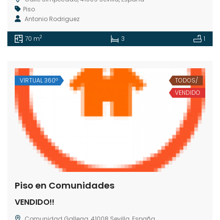
Piso
Antonio Rodriguez
2
70 m
3
1
VIRTUAL 360º
TODOS/
VENDIDO
Piso en Comunidades
VENDIDO!!
Comunidad Gallega, 41008 Sevilla, España