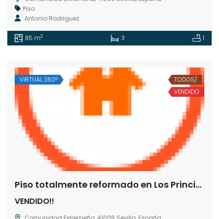
Piso
Antonio Rodriguez
2
85 m
3
1
VIRTUAL 360º
TODOS/
VENDIDO
Piso totalmente reformado en Los Principes
VENDIDO!!
Comunidad Extremeña, 41008 Sevilla, España