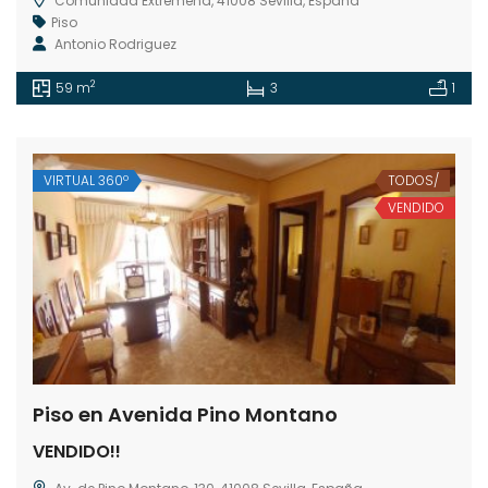
Comunidad Extremeña, 41008 Sevilla, España
Piso
Antonio Rodriguez
2
59 m
3
1
VIRTUAL 360º
TODOS/
VENDIDO
Piso en Avenida Pino Montano
VENDIDO!!