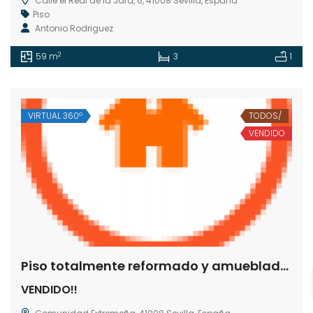
Calle el Real de la Jara, 6, 41008 Sevilla, España
Piso
Antonio Rodriguez
2
59 m
3
1
VIRTUAL 360º
TODOS/
VENDIDO
Piso totalmente reformado y amueblado en venta
VENDIDO!!