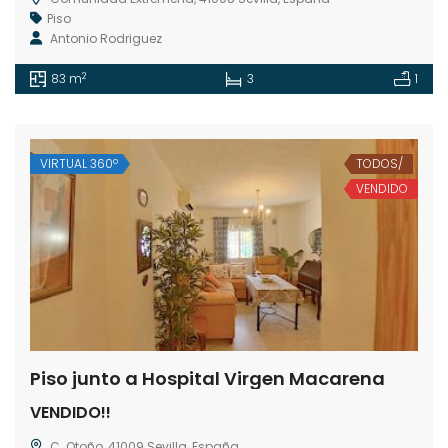
Piso
Antonio Rodriguez
2
83 m
3
1
VIRTUAL 360º
TODOS/
VENDIDO
Piso junto a Hospital Virgen Macarena
VENDIDO!!
C. Otoño, 41009 Sevilla, España