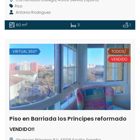
Piso
Antonio Rodriguez
2
60 m
3
1
VIRTUAL 360º
TODOS/
VENDIDO
Piso en Barriada los Principes reformado
VENDIDO!!
Grupo los Príncipes P V, 41008 Sevilla, España