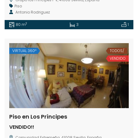
Piso
Antonio Rodriguez
2
80 m
3
1
VIRTUAL 360º
TODOS/
VENDIDO
Piso en Los Príncipes
VENDIDO!!
Comunidad Extremeña, 41008 Sevilla, España