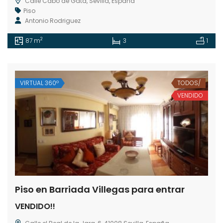
Calle Cabo de Gata, Sevilla, España
Piso
Antonio Rodriguez
2
87 m
3
1
VIRTUAL 360º
TODOS/
VENDIDO
Piso en Barriada Villegas para entrar
VENDIDO!!