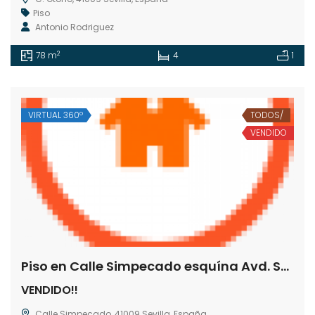
Piso
Antonio Rodriguez
2
78 m
4
1
VIRTUAL 360º
TODOS/
VENDIDO
Piso en Calle Simpecado esquína Avd. San Lazaro
VENDIDO!!
Calle Simpecado, 41009 Sevilla, España