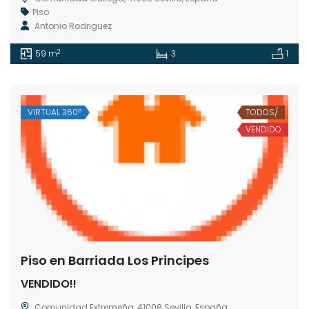
Piso
Antonio Rodriguez
2
59 m
3
1
VIRTUAL 360º
TODOS/
VENDIDO
Piso en Barriada Los Principes
VENDIDO!!
Comunidad Extremeña, 41008 Sevilla, España