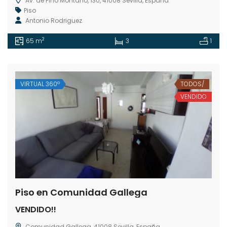
Av. de Pino Montano, 130, 41008 Sevilla, España
Piso
Antonio Rodriguez
2
65 m
3
1
VIRTUAL 360º
TODOS/
VENDIDO
Piso en Comunidad Gallega
VENDIDO!!
Comunidad Gallega, 41008 Sevilla, España