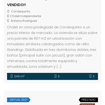
VENDIDO!!
Condequinto
Chalet Independiente
Antonio Rodriguez
Chalet en zona privilegiada de Condequinto a un
precio inferior de mercado. La vivienda se sitúa sobre
una parcela de 607 m2 en urbanización con
inmuebles similares catalogados como de «Alto
Standing». Distribuida en tres dormitorios dobles, tres
baños (principal suite con jacuzzi), gran salón con
chimenea, cocina totalmente equipada y
amueblada, zona solarium y […]
2
249 m
3
3
VIRTUAL 360º
PRESTIGIO