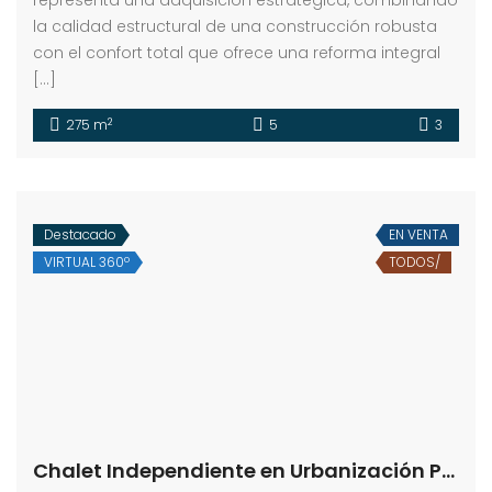
representa una adquisición estratégica, combinando
la calidad estructural de una construcción robusta
con el confort total que ofrece una reforma integral
[…]
2
275 m
5
3
Destacado
EN VENTA
VIRTUAL 360º
TODOS/
Chalet Independiente en Urbanización Pago Redondo