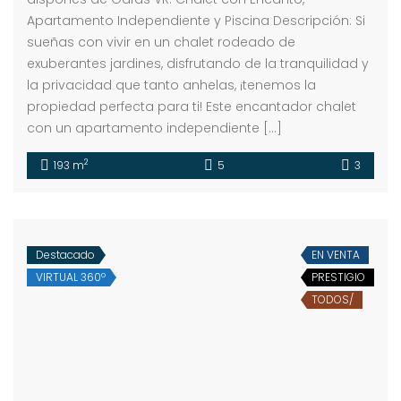
Apartamento Independiente y Piscina Descripción: Si
sueñas con vivir en un chalet rodeado de
exuberantes jardines, disfrutando de la tranquilidad y
la privacidad que tanto anhelas, ¡tenemos la
propiedad perfecta para ti! Este encantador chalet
con un apartamento independiente […]
2
193 m
5
3
Destacado
EN VENTA
VIRTUAL 360º
PRESTIGIO
TODOS/