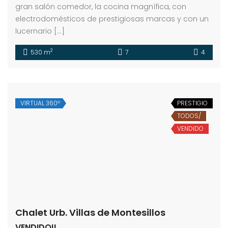
gran salón comedor, la cocina magnífica, con
electrodomésticos de prestigiosas marcas y con un
lucernario […]
2
530 m
7
4
VIRTUAL 360º
PRESTIGIO
TODOS/
VENDIDO
Chalet Urb. Villas de Montesillos
VENDIDO!!