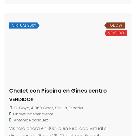
VIRTUAL 360º
TODOS/
VENDIDO
Chalet con Piscina en Gines centro
VENDIDO!!
C. Goya, 41960 Gines, Sevilla, España
Chalet Independiente
Antonio Rodriguez
Visítalo ahora en 360º o en Realidad Virtual si
dispones de Gafas VR. Chalet con Encanto,