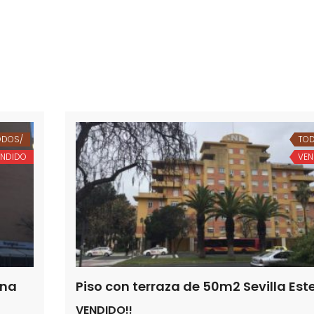
ODOS/
TOD
ENDIDO
VEN
ona
Piso con terraza de 50m2 Sevilla Est
VENDIDO!!