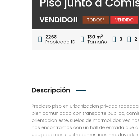
Piso junto a Comis
VENDIDO!!
TODOS/
VENDIDO
2
2268
130 m
3
2
Propiedad ID
Tamaño
Descripción
Precioso piso en urbanizacion privada rodeada
bien comunicado con transporte publico, comisari
orientacion este, suelos de marmol, dos vecinos
nos encontramos con un hall de entrada que di
equipada con electrodomesticos mas lavadero 