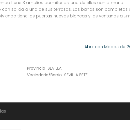
enda tiene 3 amplios dormitorios, uno de ellos con armario
 con salida a una de sus terrazas. Los baños son completos
ivienda tiene las puertas nuevas blancas y las ventanas alum
Abrir con Mapas de 
Provincia
SEVILLA
Vecindario/Barrio
SEVILLA ESTE
das