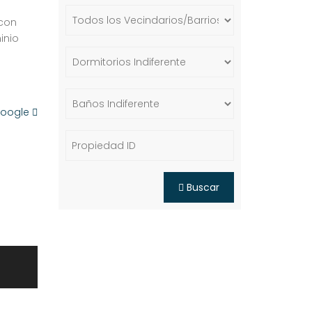
 con
inio
Google
Buscar