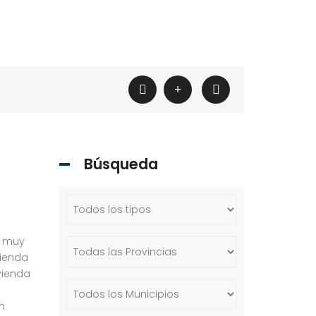
Búsqueda
, muy
vienda
vienda
n