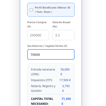
Perfil Bonificado (Menor 35
/ Fam. Num.)
Precio Compra
Interés Anual
(€):
(%):
Sus Ahorros / Capital Venta (€):
Entrada necesaria
50,000
(20%):
€
Impuestos (ITP):
17,500 €
Notaría, Registro y
3,750
Gestión:
€
CAPITAL TOTAL
71,250
NECESARIO:
€