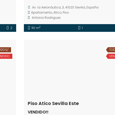
Av. la Aeronáutica, 3, 41020 Sevilla, España
Apartamento
,
Atico
,
Piso
Antonio Rodriguez
2
2
110 m
1
ODOS/
TOD
ENDIDO
VEN
Piso Atico Sevilla Este
VENDIDO!!