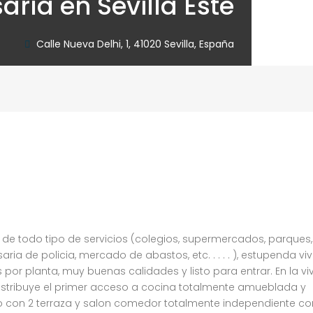
aría en Sevilla Este
Calle Nueva Delhi, 1, 41020 Sevilla, España
 de todo tipo de servicios (colegios, supermercados, parques
a de policia, mercado de abastos, etc. . . . . ), estupenda vi
 por planta, muy buenas calidades y listo para entrar. En la vi
stribuye el primer acceso a cocina totalmente amueblada y
con 2 terraza y salon comedor totalmente independiente co