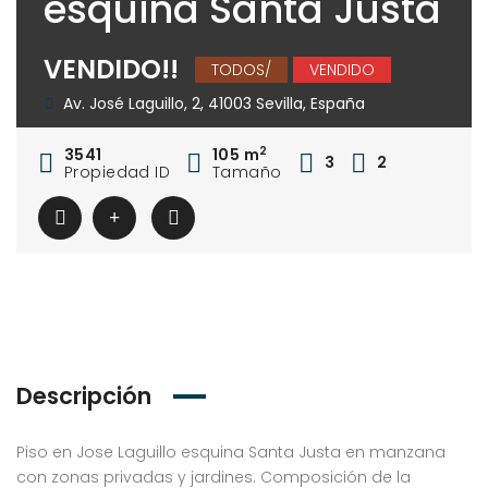
esquina Santa Justa
VENDIDO!!
TODOS/
VENDIDO
Av. José Laguillo, 2, 41003 Sevilla, España
2
3541
105 m
3
2
Propiedad ID
Tamaño
Descripción
Piso en Jose Laguillo esquina Santa Justa en manzana
con zonas privadas y jardines. Composición de la