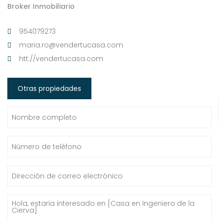
Broker Inmobiliario
954079273
maria.ro@vendertucasa.com
htt://vendertucasa.com
Otras propiedades