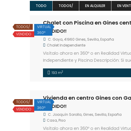
TODO
TODOS/
EN ALQUILER
EN VEN
Chalet con Piscina en Gines cen
TODOS/
VIRTUAL
VENDIDO!!
360º
VENDIDO
C. Goya, 41960 Gines, Sevilla, España
Chalet Independiente
Visítalo ahora en 360º o en Realidad Virt
Independiente y Piscina Descripción: Si s
disfrutando de la tranquilidad y la privac
2
193 m
encantador chalet con un apartamento i
Vivienda en centro Gines con Ga
TODOS/
VIRTUAL
VENDIDO!!
360º
VENDIDO
C. Joaquín Sorolla, Gines, Sevilla, España
Casa
,
Piso
Visítalo ahora en 360º o en Realidad Virtu