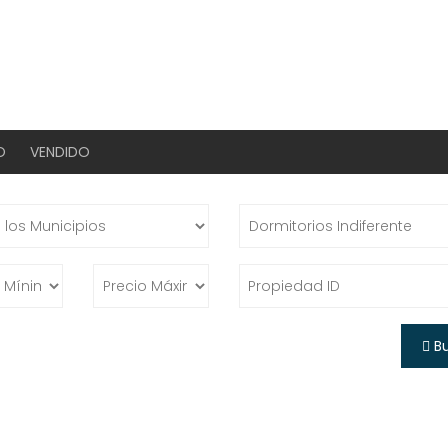
O
VENDIDO
B