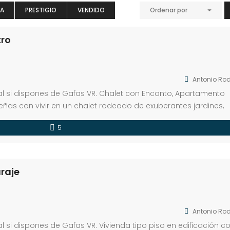
TA
PRESTIGIO
VENDIDO
Ordenar por
tro
Antonio Rod
ual si dispones de Gafas VR. Chalet con Encanto, Apartamento
ueñas con vivir en un chalet rodeado de exuberantes jardines,
idad que tanto anhelas, ¡tenemos la propiedad perfecta para ti
5
ndependiente […]
raje
Antonio Rod
al si dispones de Gafas VR. Vivienda tipo piso en edificación c