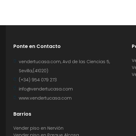
Ponte en Contacto
P
V
vendertucasa.com, Avd de las Ciencias 5,
V
Sevilla,(41020)
V
(+34) 954 079 273
info@vendertucasa.com
www.vendertucasa.com
Barrios
Vender piso en Nervión
Vender piso en Parque Alcosa