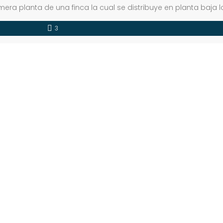
mera planta de una finca la cual se distribuye en planta baja l
stribución: PLANTA BAJA; Hall de entrada, acceso a garaje desde
3