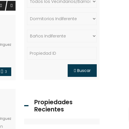
riguez
! Este
Buscar
3
Propiedades
Recientes
riguez
on