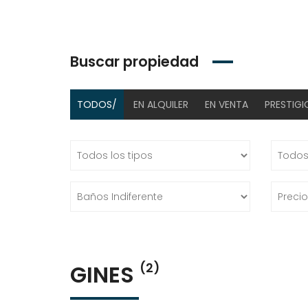
Buscar propiedad
TODOS/
EN ALQUILER
EN VENTA
PRESTIGI
GINES
(2)