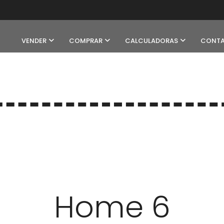
VENDER
COMPRAR
CALCULADORAS
CONT
Home 6